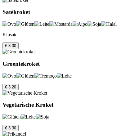
Satékroket
Kipsate
€ 3.00
Groentekroket
€ 3.20
Vegetarische Kroket
€ 3.30